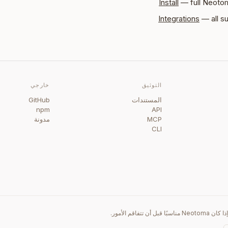
Install
— full Neotom
Integrations
— all s
التوثيق
خارجي
المستندات
GitHub
npm
API
MCP
مدونة
CLI
قم الأمور.