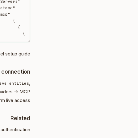
}

nel setup guide.
e connection
,
eve_entities
roviders → MCP
rm live access.
Related
 authentication