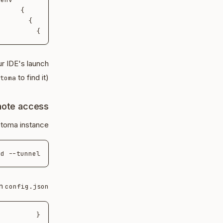
}

r IDE's launch
to find it).
toma
ote access
toma instance:
d --tunnel

in
config.json