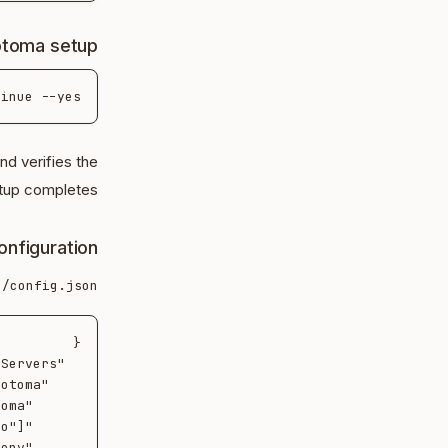
otoma setup
inue --yes

nd verifies the
tup completes.
onfiguration
e/config.json