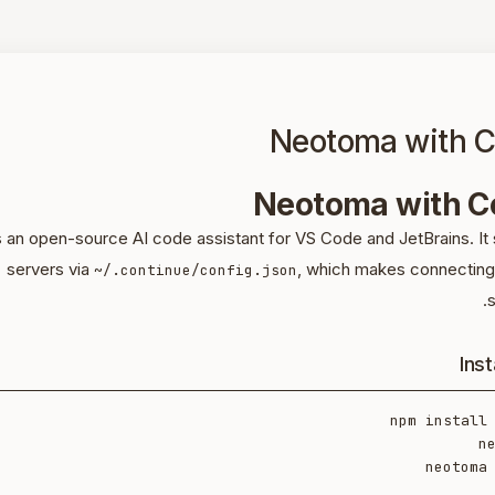
Neotoma with C
Neotoma with C
s an open-source AI code assistant for VS Code and JetBrains. I
servers via
, which makes connecting
~/.continue/config.json
s
Ins
neotoma 