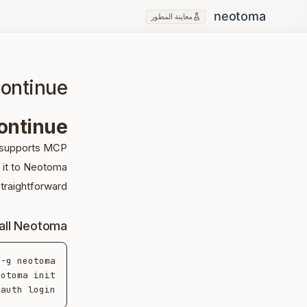
معاينة المطور
ontinue
ontinue
t supports MCP
 it to Neotoma
traightforward.
tall Neotoma
auth login
