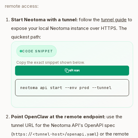
remote access:
Start Neotoma with a tunnel:
follow the
tunnel guide
to
expose your local Neotoma instance over HTTPS. The
quickest path:
CODE SNIPPET
Copy the exact snippet shown below.
neotoma api start --env prod --tunnel
Point OpenClaw at the remote endpoint:
use the
tunnel URL for the Neotoma API's OpenAPI spec
(
) or the remote
https://<tunnel-host>/openapi.yaml