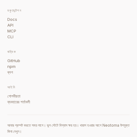
ডকুমেন্টেশন
Docs
API
MCP
CLI
বাহ্যিক
GitHub
npm
ব্লগ
আইনি
গোপনীয়তা
ব্যবহারের শর্তাবলী
আবার প্রম্পট করতে সময় লাগে। ভুল স্টেটে বিশ্বাস ক্ষয় হয়। খারাপ হওয়ার আগে Neotoma উপযুক্ত
কিনা দেখুন।