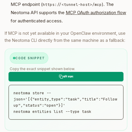
MCP endpoint (
). The
https://<tunnel-host>/mcp
Neotoma API supports the
MCP OAuth authorization flow
for authenticated access.
If MCP is not yet available in your OpenClaw environment, use
the Neotoma CLI directly from the same machine as a fallback:
CODE SNIPPET
Copy the exact snippet shown below.
neotoma store --
json='[{"entity_type":"task","title":"Follow 
up","status":"open"}]'

neotoma entities list --type task