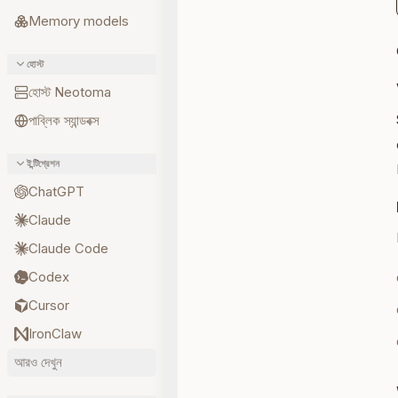
Memory models
হোস্ট
হোস্ট Neotoma
পাব্লিক স্যান্ডবক্স
ইন্টিগ্রেশন
ChatGPT
Claude
Claude Code
Codex
Cursor
IronClaw
আরও দেখুন