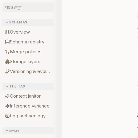
আরও দেখুন
SCHEMAS
Overview
Schema registry
Merge policies
Storage layers
Versioning & evolution
THE TAX
Context janitor
Inference variance
Log archaeology
রেফারেন্স