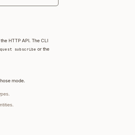
 the HTTP API. The CLI
or the
quest subscribe
irehose mode.
ypes.
tities.