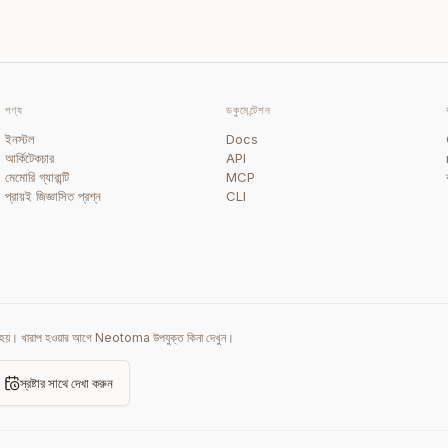
পণ্য
ডকুমেন্টেশন
ইনস্টল
Docs
আর্কিটেকচার
API
মেমোরি গ্যারান্টি
MCP
প্রায়ই জিজ্ঞাসিত প্রশ্ন
CLI
ক্ষয় হয়। খারাপ হওয়ার আগে Neotoma উপযুক্ত কিনা দেখুন।
স্রষ্টার সাথে দেখা করুন