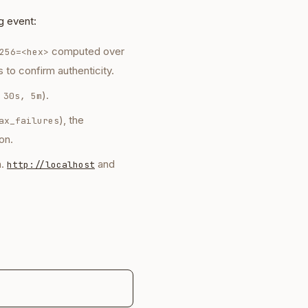
g event:
computed over
256=<hex>
is to confirm authenticity.
).
 30s, 5m
), the
ax_failures
on.
n.
and
http://localhost