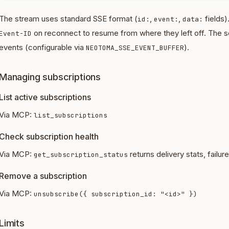
The stream uses standard SSE format (
,
,
fields)
id:
event:
data:
on reconnect to resume from where they left off. The s
Event-ID
events (configurable via
).
NEOTOMA_SSE_EVENT_BUFFER
Managing subscriptions
List active subscriptions
Via MCP:
list_subscriptions
Check subscription health
Via MCP:
returns delivery stats, failur
get_subscription_status
Remove a subscription
Via MCP:
unsubscribe({ subscription_id: "<id>" })
Limits