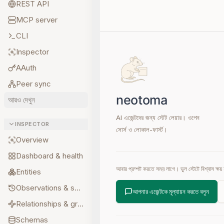
REST API
MCP server
CLI
Inspector
AAuth
Peer sync
আরও দেখুন
AI এজেন্টদের জন্য স্টেট লেয়ার। ওপেন
INSPECTOR
সোর্স ও লোকাল-ফার্স্ট।
Overview
Dashboard & health
আবার প্রম্পট করতে সময় লাগে। ভুল স্টেটে বিশ্বাস 
Entities
Observations & sources
আপনার এজেন্টকে মূল্যায়ন করতে বলুন
Relationships & graph
Schemas