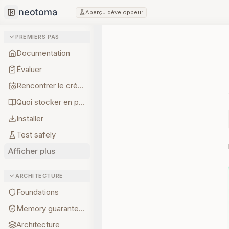
Aperçu développeur
Collapse sidebar
PREMIERS PAS
Documentation
Évaluer
Rencontrer le créateur
Quoi stocker en premier
Installer
Test safely
Afficher plus
ARCHITECTURE
Foundations
Memory guarantees
Architecture