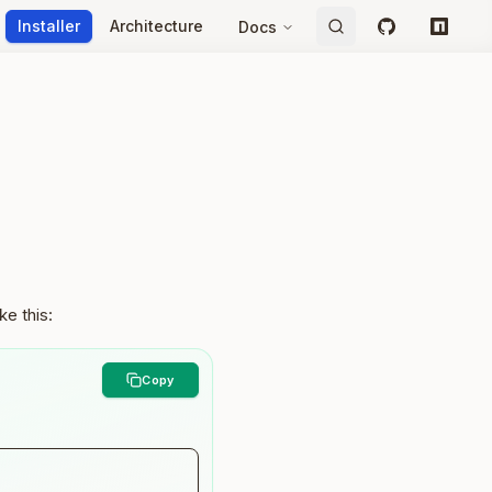
Installer
Architecture
Docs
GitHub
npm
ke this: