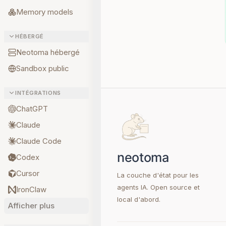
Memory models
HÉBERGÉ
Neotoma hébergé
Sandbox public
INTÉGRATIONS
ChatGPT
Claude
Claude Code
Codex
Cursor
La couche d'état pour les
agents IA. Open source et
IronClaw
local d'abord.
Afficher plus