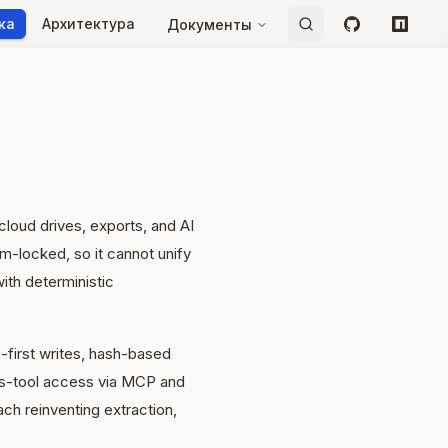
ка
Архитектура
Документы
GitHub
npm
loud drives, exports, and AI
-locked, so it cannot unify
ith deterministic
-first writes, hash-based
oss-tool access via MCP and
ch reinventing extraction,