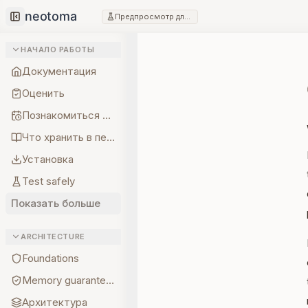
Предпросмотр для разработчиков
Collapse sidebar
НАЧАЛО РАБОТЫ
Документация
Оценить
Познакомиться с создателем
Что хранить в первую очередь
Установка
Test safely
Показать больше
ARCHITECTURE
Foundations
Memory guarantees
Архитектура