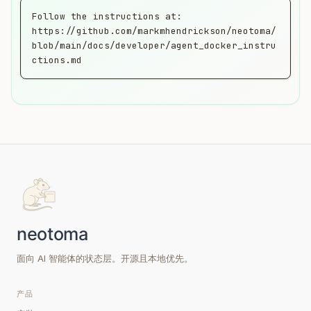
Follow the instructions at:

https://github.com/markmhendrickson/neotoma/
blob/main/docs/developer/agent_docker_instru
ctions.md
面向 AI 智能体的状态层。开源且本地优先。
产品