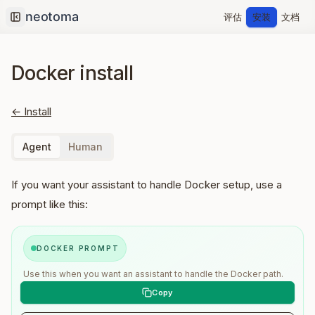
评估
安装
文档
Collapse sidebar
Docker install
← Install
Agent
Human
If you want your assistant to handle Docker setup, use a
prompt like this:
DOCKER PROMPT
Use this when you want an assistant to handle the Docker path.